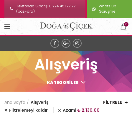
Telefonda Sipariş: 0 224 451 77 77
Whats Up
(bas-ara)
Görüşme
0
Alışveriş
KATEGORILER
Ana Sayfa
Alışveriş
FILTRELE
Filtrelemeyi kaldır
Azami
₺
2.130,00