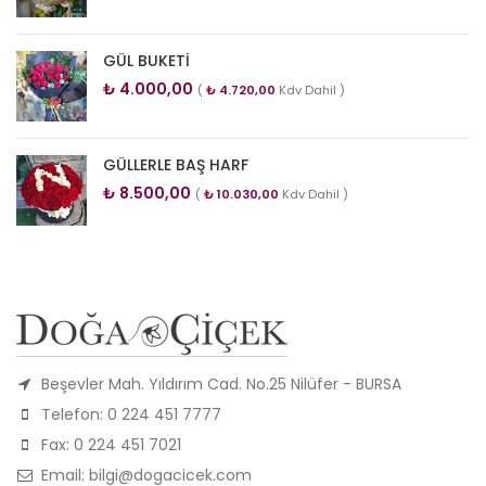
GÜL BUKETİ
₺
4.000,00
(
₺
4.720,00
Kdv Dahil )
GÜLLERLE BAŞ HARF
₺
8.500,00
(
₺
10.030,00
Kdv Dahil )
Beşevler Mah. Yıldırım Cad. No.25 Nilüfer - BURSA
Telefon: 0 224 451 7777
Fax: 0 224 451 7021
Email: bilgi@dogacicek.com