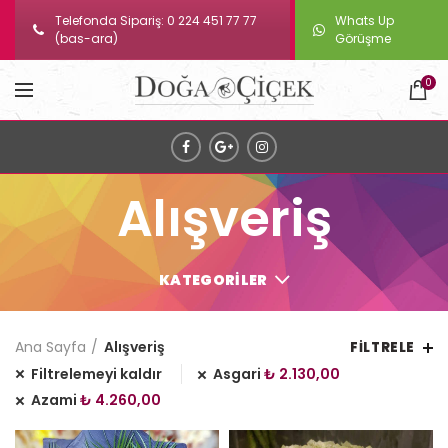
Telefonda Sipariş: 0 224 451 77 77
Whats Up
(bas-ara)
Görüşme
0
Alışveriş
KATEGORILER
Ana Sayfa
Alışveriş
FILTRELE
Filtrelemeyi kaldır
Asgari
₺
2.130,00
Azami
₺
4.260,00