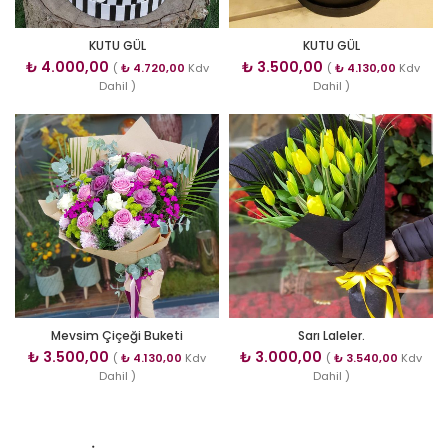
KUTU GÜL
KUTU GÜL
₺
4.000,00
₺
3.500,00
(
₺
4.720,00
Kdv
(
₺
4.130,00
Kdv
Dahil )
Dahil )
Mevsim Çiçeği Buketi
Sarı Laleler.
₺
3.500,00
₺
3.000,00
(
₺
4.130,00
Kdv
(
₺
3.540,00
Kdv
Dahil )
Dahil )