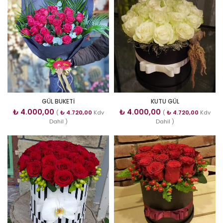
GÜL BUKETİ
KUTU GÜL
₺
4.000,00
₺
4.000,00
(
₺
4.720,00
Kdv
(
₺
4.720,00
Kdv
Dahil )
Dahil )