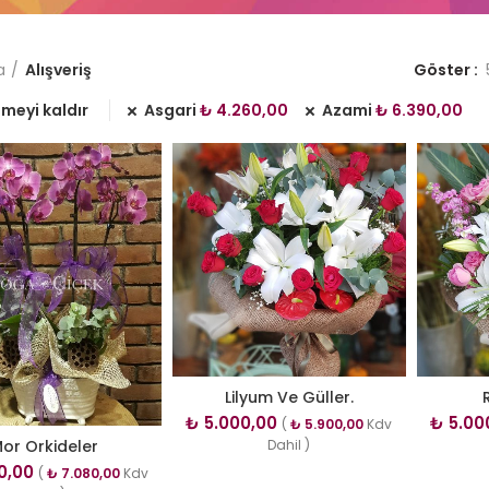
a
Alışveriş
Göster
emeyi kaldır
Asgari
₺
4.260,00
Azami
₺
6.390,00
Lilyum Ve Güller.
₺
5.000,00
₺
5.00
(
₺
5.900,00
Kdv
or Orkideler
Dahil )
0,00
(
₺
7.080,00
Kdv