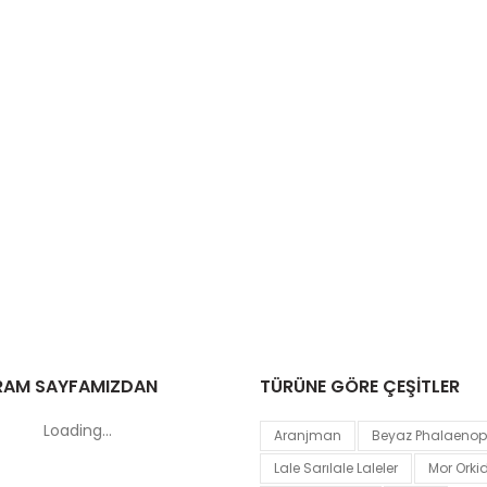
RAM SAYFAMIZDAN
TÜRÜNE GÖRE ÇEŞİTLER
Loading...
Aranjman
Beyaz Phalaenops
Lale Sarılale Laleler
Mor Orki