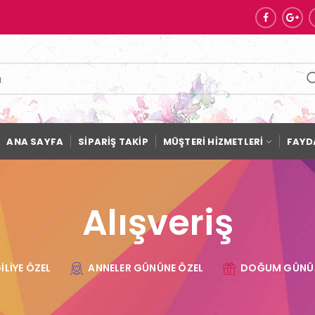
ANA SAYFA
SİPARİŞ TAKİP
MÜŞTERİ HİZMETLERİ
FAYDA
Alışveriş
ILIYE ÖZEL
ANNELER GÜNÜNE ÖZEL
DOĞUM GÜNÜ