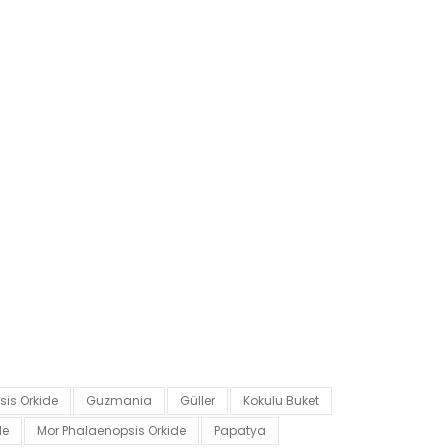
is Orkide
Guzmania
Güller
Kokulu Buket
de
Mor Phalaenopsis Orkide
Papatya