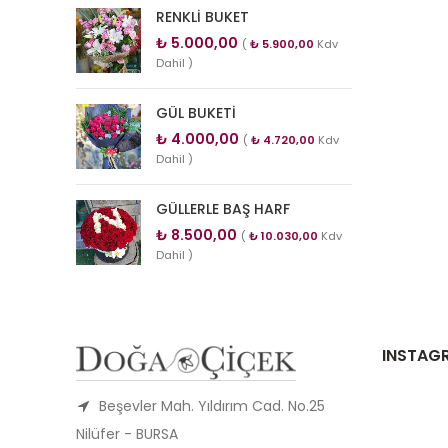
RENKLİ BUKET
₺
5.000,00
(
₺
5.900,00
Kdv
Dahil )
GÜL BUKETİ
₺
4.000,00
(
₺
4.720,00
Kdv
Dahil )
GÜLLERLE BAŞ HARF
₺
8.500,00
(
₺
10.030,00
Kdv
Dahil )
INSTAG
Beşevler Mah. Yıldırım Cad. No.25
Nilüfer - BURSA