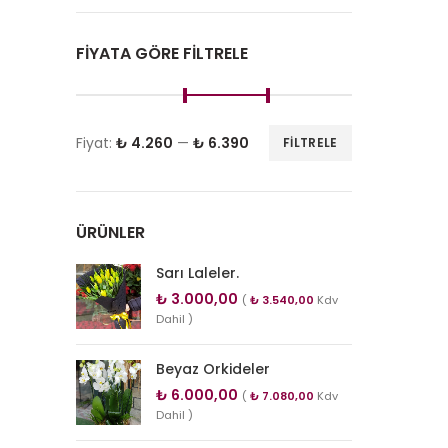
FIYATA GÖRE FILTRELE
Fiyat:
₺ 4.260
—
₺ 6.390
FILTRELE
ÜRÜNLER
Sarı Laleler.
₺
3.000,00
(
₺
3.540,00
Kdv
Dahil )
Beyaz Orkideler
₺
6.000,00
(
₺
7.080,00
Kdv
Dahil )