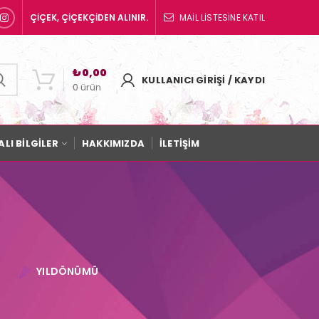
ÇİÇEK, ÇİÇEKÇİDEN ALINIR.
MAİL LİSTESİNE KATIL
₺
0,00
KULLANICI GIRIŞI / KAYDI
0
ürün
LI BİLGİLER
HAKKIMIZDA
İLETİŞİM
YILDÖNÜMÜ