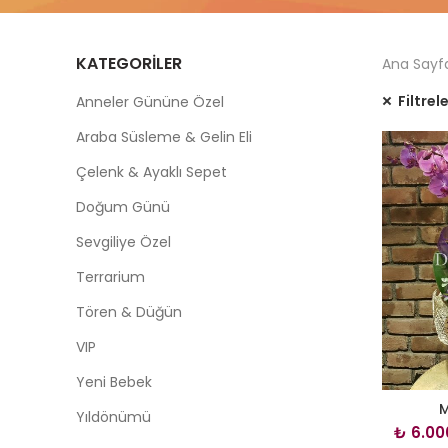
KATEGORILER
Ana Sayf
Filtrel
Anneler Gününe Özel
Araba Süsleme & Gelin Eli
Çelenk & Ayaklı Sepet
Doğum Günü
Sevgiliye Özel
Terrarium
Tören & Düğün
VIP
Yeni Bebek
M
Yıldönümü
₺
6.00