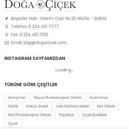
Beşevler Mah. Yıldırım Cad. No.25 Nilüfer - BURSA
Telefon: 0 224 451 7777
Fax: 0 224 451 7021
Email: bilgi@dogacicek.com
INSTAGRAM SAYFAMIZDAN
Loading...
TÜRÜNE GÖRE ÇEŞİTLER
Aranjman
Beyaz Phalaenopsis Orkide
Guzmania
Güller
Kokulu Buket
Lale Sarılale Laleler
Mor Orkide
Mor Phalaenopsis Orkide
Papatya
Çiçek Buketleri
Çiçek