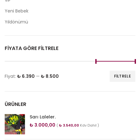
VIP
Yeni Bebek
Yıldönümü
FIYATA GÖRE FILTRELE
Fiyat:
₺ 6.390
—
₺ 8.500
FILTRELE
ÜRÜNLER
Sarı Laleler.
₺
3.000,00
(
₺
3.540,00
Kdv Dahil )