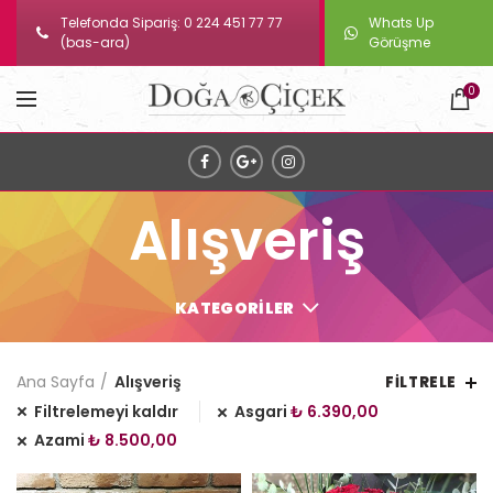
Telefonda Sipariş: 0 224 451 77 77
Whats Up
(bas-ara)
Görüşme
0
Alışveriş
KATEGORILER
Ana Sayfa
Alışveriş
FILTRELE
Filtrelemeyi kaldır
Asgari
₺
6.390,00
Azami
₺
8.500,00