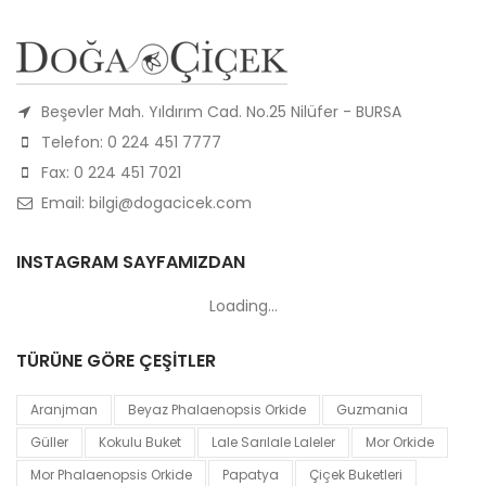
Beşevler Mah. Yıldırım Cad. No.25 Nilüfer - BURSA
Telefon: 0 224 451 7777
Fax: 0 224 451 7021
Email: bilgi@dogacicek.com
INSTAGRAM SAYFAMIZDAN
Loading...
TÜRÜNE GÖRE ÇEŞİTLER
Aranjman
Beyaz Phalaenopsis Orkide
Guzmania
Güller
Kokulu Buket
Lale Sarılale Laleler
Mor Orkide
Mor Phalaenopsis Orkide
Papatya
Çiçek Buketleri