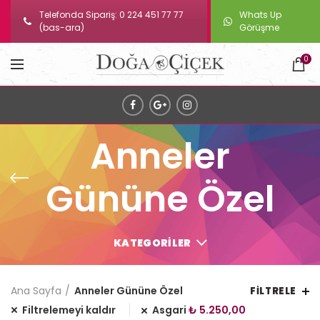
Telefonda Sipariş: 0 224 451 77 77
Whats Up
(bas-ara)
Görüşme
0
Anneler
Gününe Özel
KATEGORILER
Ana Sayfa
Anneler Gününe Özel
FILTRELE
Filtrelemeyi kaldır
Asgari
₺
5.250,00