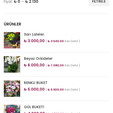
Fiyat:
₺ 0
—
₺ 2.130
FILTRELE
ÜRÜNLER
Sarı Laleler.
₺
3.000,00
(
₺
3.540,00
Kdv Dahil )
Beyaz Orkideler
₺
6.000,00
(
₺
7.080,00
Kdv Dahil )
RENKLİ BUKET
₺
5.000,00
(
₺
5.900,00
Kdv Dahil )
GÜL BUKETİ