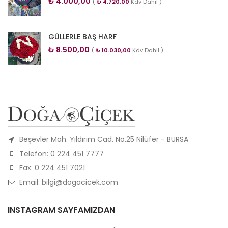
₺
4.000,00
(
₺
4.720,00
Kdv Dahil )
GÜLLERLE BAŞ HARF
₺
8.500,00
(
₺
10.030,00
Kdv Dahil )
Beşevler Mah. Yıldırım Cad. No.25 Nilüfer - BURSA
Telefon: 0 224 451 7777
Fax: 0 224 451 7021
Email: bilgi@dogacicek.com
INSTAGRAM SAYFAMIZDAN