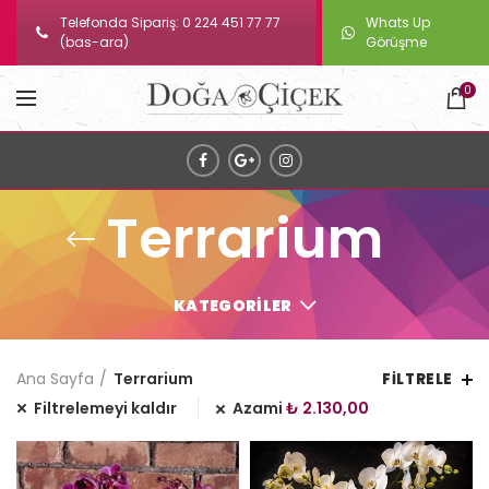
Telefonda Sipariş: 0 224 451 77 77
Whats Up
(bas-ara)
Görüşme
0
Terrarium
KATEGORILER
Ana Sayfa
Terrarium
FILTRELE
Filtrelemeyi kaldır
Azami
₺
2.130,00