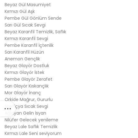
Beyaz Gül Masumiyet
Kırmızı Gül Aşk
Pembe Gül Gönlüm Sende
Sarı Gül Sıcak Sevgi
Beyaz Karanfil Temizlik, Saflık
Kırmızı Karanfil Sevgi
Pembe Karanfil İçtenlik
Sarı Karanfil Hüzün
Anemon Gençlik
Beyaz Glayör Dostluk
Kırmızı Glayör İstek
Pembe Glayör Zerafet
Sarı Glayör Kıskançlık
Mor Glayör İnanç
Orkide Mağrur, Gururlu
Sterliçya Sıcak Sevgi
Ağlayan Gelin İsyan
Nilüfer Gelecek yenileme
Beyaz Lale Saflık Temizlik
Kırmızı Lale Seni seviyorum