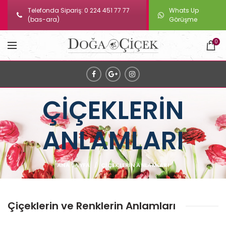
Telefonda Sipariş: 0 224 451 77 77
Whats Up
(bas-ara)
Görüşme
0
ÇİÇEKLERİN
ANLAMLARI
ANA SAYFA
ÇİÇEKLERİN ANLAMLARI
Çiçeklerin ve Renklerin Anlamları