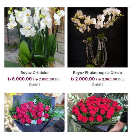
Beyaz Orkideler
Beyaz Phalaenopsis Orkide
₺
6.000,00
₺
2.000,00
(
₺
7.080,00
Kdv
(
₺
2.360,00
Kdv
Dahil )
Dahil )