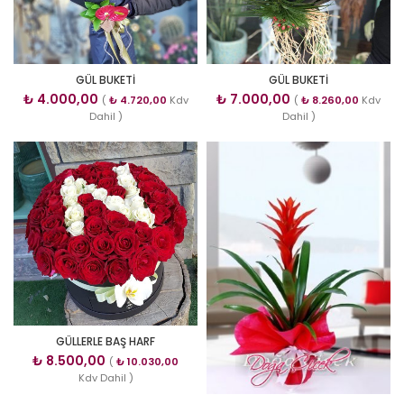
GÜL BUKETİ
GÜL BUKETİ
₺
4.000,00
₺
7.000,00
(
₺
4.720,00
Kdv
(
₺
8.260,00
Kdv
Dahil )
Dahil )
GÜLLERLE BAŞ HARF
₺
8.500,00
(
₺
10.030,00
Kdv Dahil )