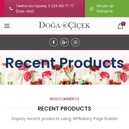
Telefonda Sipariş: 0 224 451 77 77
Whats Up
(bas-ara)
Görüşme
0
Recent Products
ANA SAYFA
RECENT PRODUCTS
WOOCOMMERCE
RECENT PRODUCTS
Display recent products using WPBakery Page Builder