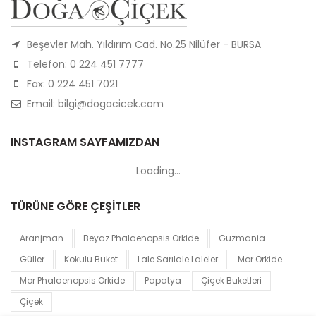
Beşevler Mah. Yıldırım Cad. No.25 Nilüfer - BURSA
Telefon: 0 224 451 7777
Fax: 0 224 451 7021
Email: bilgi@dogacicek.com
INSTAGRAM SAYFAMIZDAN
Loading...
TÜRÜNE GÖRE ÇEŞİTLER
Aranjman
Beyaz Phalaenopsis Orkide
Guzmania
Güller
Kokulu Buket
Lale Sarılale Laleler
Mor Orkide
Mor Phalaenopsis Orkide
Papatya
Çiçek Buketleri
Çiçek