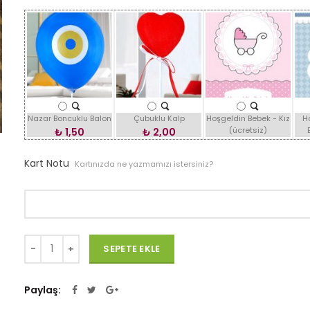
Nazar Boncuklu Balon
Çubuklu Kalp
Hoşgeldin Bebek - Kız
H
(ücretsiz)
₺
1,50
₺
2,00
Kart Notu
Kartınızda ne yazmamızı istersiniz?
Adet
SEPETE EKLE
Paylaş