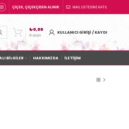
ÇİÇEK, ÇİÇEKÇİDEN ALINIR.
MAİL LİSTESİNE KATIL
₺
0,00
KULLANICI GIRIŞI / KAYDI
0
ürün
LI BİLGİLER
HAKKIMIZDA
İLETİŞİM