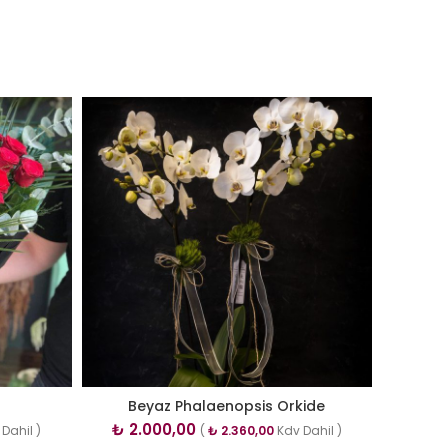
Beyaz Phalaenopsis Orkide
₺
2.000,00
Dahil )
(
₺
2.360,00
Kdv Dahil )