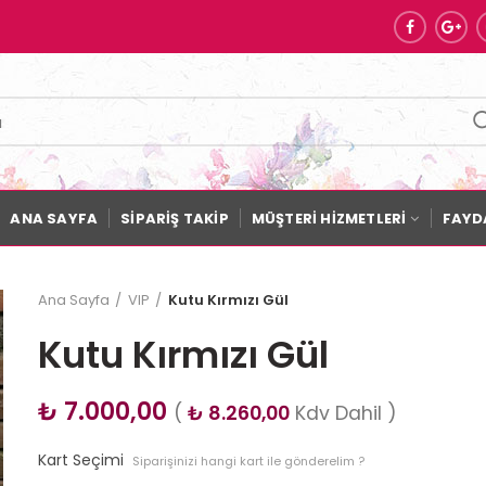
ANA SAYFA
SİPARİŞ TAKİP
MÜŞTERİ HİZMETLERİ
FAYDA
Ana Sayfa
VIP
Kutu Kırmızı Gül
Kutu Kırmızı Gül
₺
7.000,00
(
₺
8.260,00
Kdv Dahil )
Kart Seçimi
Siparişinizi hangi kart ile gönderelim ?