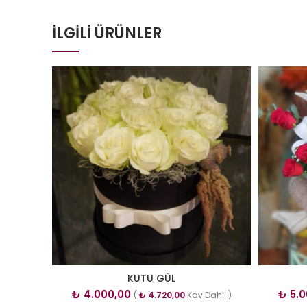
İLGILI ÜRÜNLER
KUTU GÜL
₺
4.000,00
₺
5.0
(
₺
4.720,00
Kdv Dahil )