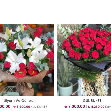
Lilyum Ve Güller.
GÜL BUKETİ
00,00
₺
7.000,00
(
₺
5.900,00
Kdv Dahil )
(
₺
8.260,00
Kdv 