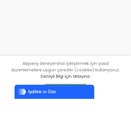
Alışveriş deneyiminizi iyileştirmek için yasal
düzenlemelere uygun çerezler (cookies) kullanıyoruz.
Tek Tıkla Ödeme Kolaylığı
Detaylı Bilgi için tıklayınız.
7/24 Canlı Destek
KABUL EDIYORUM
%100 Sorunsuz Alışveriş
Daha Fazla Bilgi