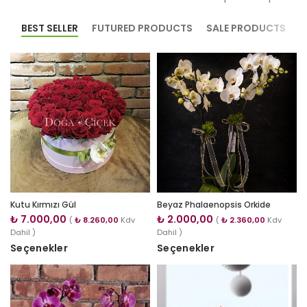
BEST SELLER
FUTURED PRODUCTS
SALE PRODUCTS
Kutu Kırmızı Gül
Beyaz Phalaenopsis Orkide
₺
7.000,00
₺
2.000,00
(
₺
8.260,00
Kdv
(
₺
2.360,00
Kdv
Dahil )
Dahil )
Seçenekler
Seçenekler