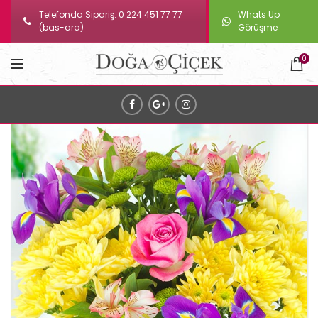
Telefonda Sipariş: 0 224 451 77 77
Whats Up
(bas-ara)
Görüşme
0