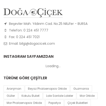
Beşevler Mah. Yıldırım Cad. No.25 Nilüfer - BURSA
Telefon: 0 224 451 7777
Fax: 0 224 451 7021
Email: bilgi@dogacicek.com
INSTAGRAM SAYFAMIZDAN
Loading...
TÜRÜNE GÖRE ÇEŞİTLER
Aranjman
Beyaz Phalaenopsis Orkide
Guzmania
Güller
Kokulu Buket
Lale Sarılale Laleler
Mor Orkide
Mor Phalaenopsis Orkide
Papatya
Çiçek Buketleri