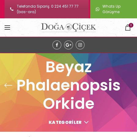
Telefonda Sipariş: 0 224 451 77 77
Whats Up
(bas-ara)
Görüşme
0
Beyaz
Phalaenopsis
Orkide
KATEGORILER