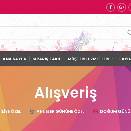
ANA SAYFA
SİPARİŞ TAKİP
MÜŞTERİ HİZMETLERİ
FAYDA
Alışveriş
ILIYE ÖZEL
ANNELER GÜNÜNE ÖZEL
DOĞUM GÜNÜ