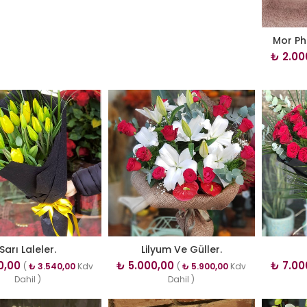
Mor Ph
₺
2.00
Sarı Laleler.
Lilyum Ve Güller.
0,00
₺
5.000,00
₺
7.00
(
₺
3.540,00
Kdv
(
₺
5.900,00
Kdv
Dahil )
Dahil )