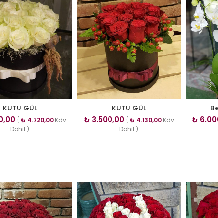
KUTU GÜL
KUTU GÜL
Be
0,00
₺
3.500,00
₺
6.00
(
₺
4.720,00
Kdv
(
₺
4.130,00
Kdv
Dahil )
Dahil )