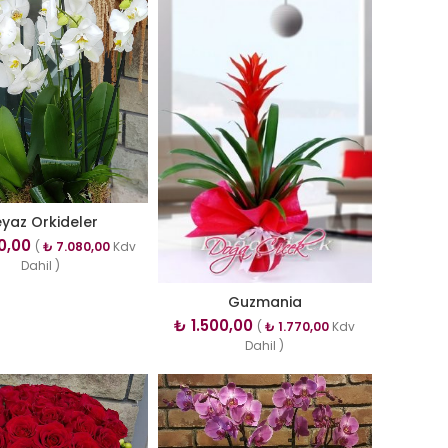
yaz Orkideler
0,00
(
₺
7.080,00
Kdv
Dahil )
Guzmania
₺
1.500,00
(
₺
1.770,00
Kdv
Dahil )