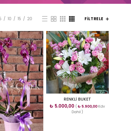
5
10
15
20
FILTRELE
RENKLİ BUKET
₺
5.000,00
(
₺
5.900,00
Kdv
Dahil )