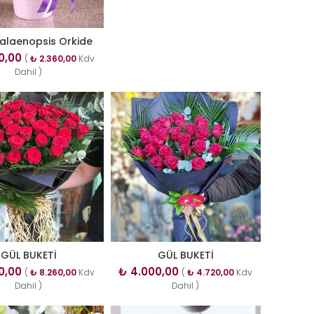
alaenopsis Orkide
0,00
(
₺
2.360,00
Kdv
Dahil )
GÜL BUKETİ
GÜL BUKETİ
0,00
₺
4.000,00
(
₺
8.260,00
Kdv
(
₺
4.720,00
Kdv
Dahil )
Dahil )