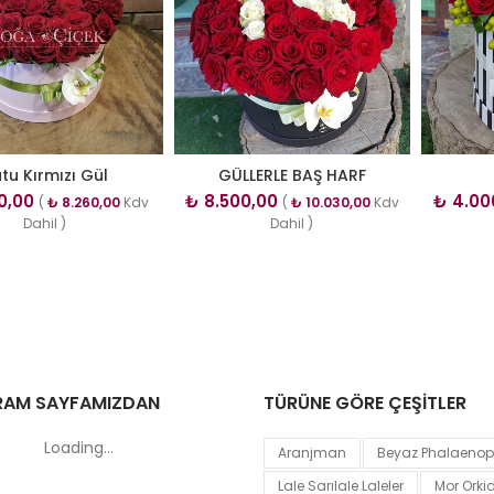
tu Kırmızı Gül
GÜLLERLE BAŞ HARF
0,00
₺
8.500,00
₺
4.00
(
₺
8.260,00
Kdv
(
₺
10.030,00
Kdv
Dahil )
Dahil )
RAM SAYFAMIZDAN
TÜRÜNE GÖRE ÇEŞİTLER
Loading...
Aranjman
Beyaz Phalaenops
Lale Sarılale Laleler
Mor Orki