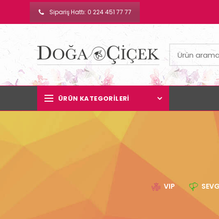
Sipariş Hattı: 0 224 451 77 77
ÜRÜN KATEGORILERI
VIP
SEVG