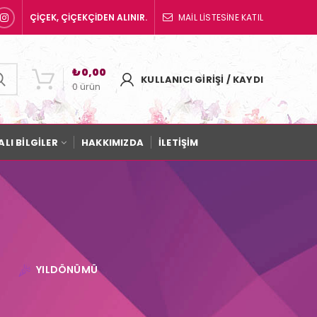
ÇİÇEK, ÇİÇEKÇİDEN ALINIR.
MAİL LİSTESİNE KATIL
₺
0,00
KULLANICI GIRIŞI / KAYDI
0
ürün
LI BİLGİLER
HAKKIMIZDA
İLETİŞİM
YILDÖNÜMÜ