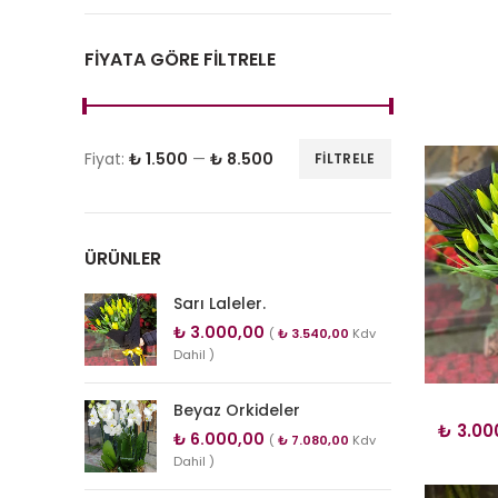
FIYATA GÖRE FILTRELE
Fiyat:
₺ 1.500
—
₺ 8.500
FILTRELE
ÜRÜNLER
Sarı Laleler.
₺
3.000,00
(
₺
3.540,00
Kdv
Dahil )
Beyaz Orkideler
₺
3.00
₺
6.000,00
(
₺
7.080,00
Kdv
Dahil )