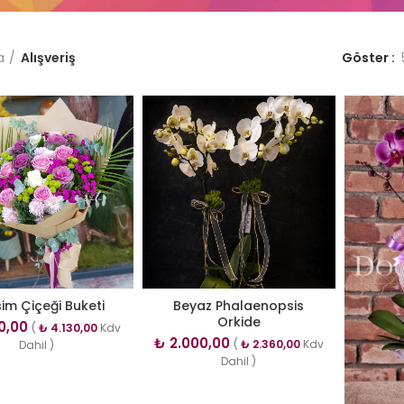
a
Alışveriş
Göster
im Çiçeği Buketi
Beyaz Phalaenopsis
Orkide
0,00
(
₺
4.130,00
Kdv
₺
2.000,00
(
₺
2.360,00
Kdv
Dahil )
Dahil )