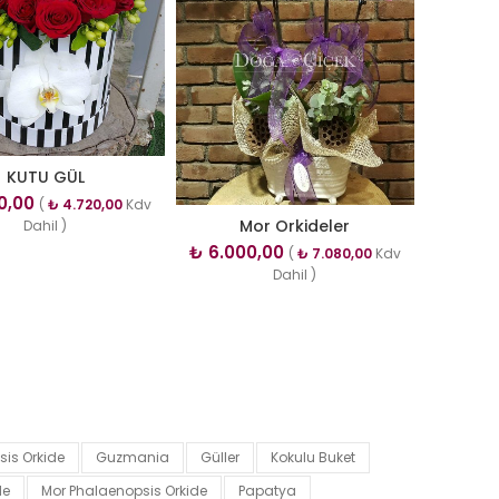
KUTU GÜL
0,00
(
₺
4.720,00
Kdv
Mor Orkideler
Dahil )
₺
6.000,00
(
₺
7.080,00
Kdv
Dahil )
is Orkide
Guzmania
Güller
Kokulu Buket
de
Mor Phalaenopsis Orkide
Papatya