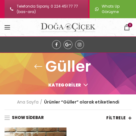
Telefonda Sipariş: 0 224 451 77 77
Whats Up
(bas-ara)
Görüşme
0
Güller
KATEGORILER
Ana Sayfa
Ürünler “Güller” olarak etiketlendi
SHOW SIDEBAR
FILTRELE