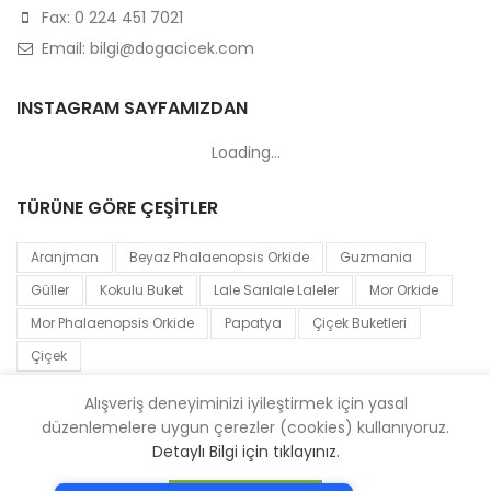
Fax: 0 224 451 7021
Email: bilgi@dogacicek.com
INSTAGRAM SAYFAMIZDAN
Loading...
TÜRÜNE GÖRE ÇEŞİTLER
Aranjman
Beyaz Phalaenopsis Orkide
Guzmania
Güller
Kokulu Buket
Lale Sarılale Laleler
Mor Orkide
Mor Phalaenopsis Orkide
Papatya
Çiçek Buketleri
Çiçek
Alışveriş deneyiminizi iyileştirmek için yasal
düzenlemelere uygun çerezler (cookies) kullanıyoruz.
Tek Tıkla Ödeme Kolaylığı
Bursa Doğa Çiçek
Sitede bulunan göreseller firmamıza aittir.
Detaylı Bilgi için tıklayınız.
Kopyalanması yasaktır.
7/24 Canlı Destek